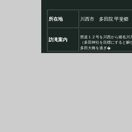
所在地
川西市 多田院 甲斐郷
県道１２号を川西から猪名川
訪滝案内
（多田神社を目標にすると解
多田大橋を過ぎ�